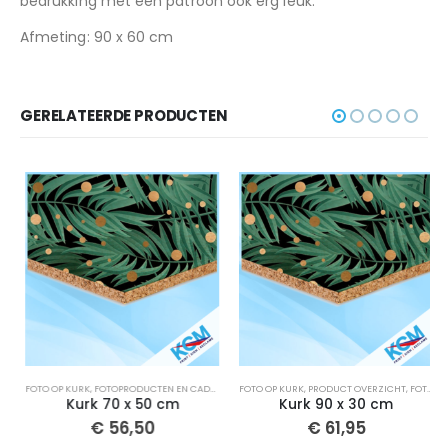
bedrukking met een patroon ook erg leuk.
Afmeting: 90 x 60 cm
GERELATEERDE PRODUCTEN
,
PRODUCT OVERZICHT
FOTO OP KURK
,
FOTOPRODUCTEN EN CADEAUS
,
PRODUCT OVERZICHT
FOTO OP KURK
,
PRODUCT OVERZICHT
,
FOTOPRODUCTEN EN CADEAUS
Kurk 70 x 50 cm
Kurk 90 x 30 cm
€
56,50
€
61,95