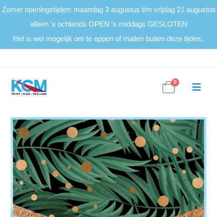
Zomer openingstijden: maandag 3 augustus t/m vrijdag 21 augustus
alleen 's ochtends OPEN 's middags GESLOTEN
Het is wel mogelijk om te appen of mailen buiten deze tijden..
0