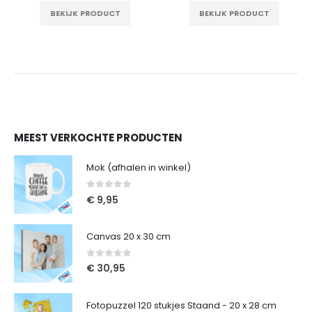
BEKIJK PRODUCT
BEKIJK PRODUCT
MEEST VERKOCHTE PRODUCTEN
Mok (afhalen in winkel)
0
out of 5
€
9,95
Canvas 20 x 30 cm
0
out of 5
€
30,95
Fotopuzzel 120 stukjes Staand - 20 x 28 cm