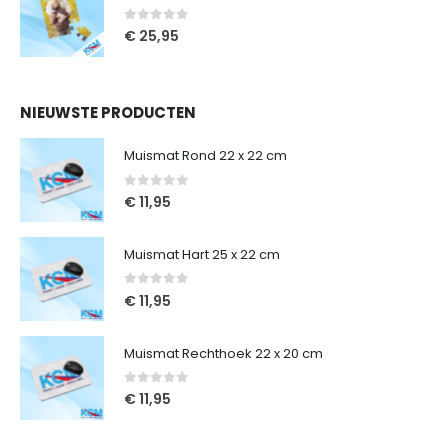
0
out of 5
€
25,95
NIEUWSTE PRODUCTEN
Muismat Rond 22 x 22 cm
0
out of 5
€
11,95
Muismat Hart 25 x 22 cm
0
out of 5
€
11,95
Muismat Rechthoek 22 x 20 cm
0
out of 5
€
11,95