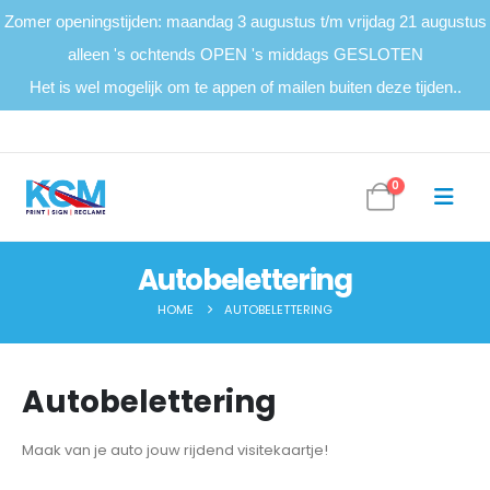
Zomer openingstijden: maandag 3 augustus t/m vrijdag 21 augustus
alleen 's ochtends OPEN 's middags GESLOTEN
Het is wel mogelijk om te appen of mailen buiten deze tijden..
0
Autobelettering
HOME
AUTOBELETTERING
Autobelettering
Maak van je auto jouw rijdend visitekaartje!