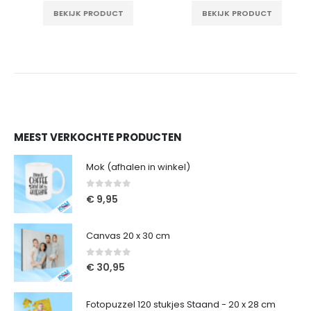
BEKIJK PRODUCT
BEKIJK PRODUCT
MEEST VERKOCHTE PRODUCTEN
Mok (afhalen in winkel)
0
out of 5
€
9,95
Canvas 20 x 30 cm
0
out of 5
€
30,95
Fotopuzzel 120 stukjes Staand - 20 x 28 cm