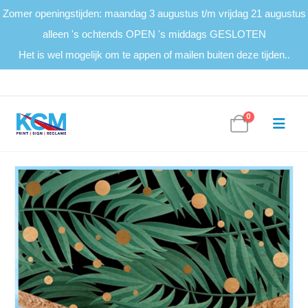
Zomer openingstijden: maandag 3 augustus t/m vrijdag 21 augustus
alleen 's ochtends OPEN 's middags GESLOTEN
Het is wel mogelijk om te appen of mailen buiten deze tijden..
0