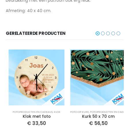
bedrukking met een patroon ook erg leuk.
Afmeting: 40 x 40 cm.
GERELATEERDE PRODUCTEN
,
PRODUCT OVERZICHT
FOTOPRODUCTEN EN CADEAUS
,
KLOK
FOTO OP KURK
,
FOTOPRODUCTEN EN CADEAUS
,
Klok met foto
Kurk 50 x 70 cm
€
33,50
€
56,50