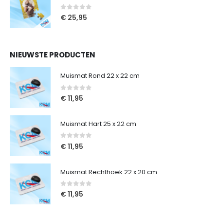
0
out of 5
€
25,95
NIEUWSTE PRODUCTEN
Muismat Rond 22 x 22 cm
0
out of 5
€
11,95
Muismat Hart 25 x 22 cm
0
out of 5
€
11,95
Muismat Rechthoek 22 x 20 cm
0
out of 5
€
11,95