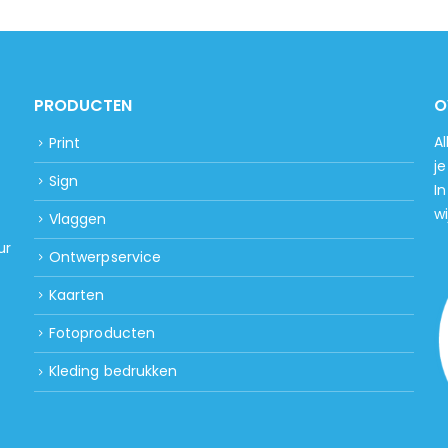
PRODUCTEN
O
A
Print
j
Sign
In
wi
Vlaggen
ur
Ontwerpservice
Kaarten
Fotoproducten
Kleding bedrukken