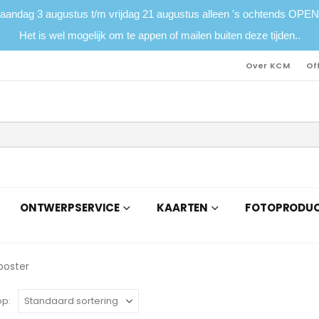
maandag 3 augustus t/m vrijdag 21 augustus alleen 's ochtends O
Het is wel mogelijk om te appen of mailen buiten deze tijden..
Over KCM
Of
ONTWERPSERVICE
KAARTEN
FOTOPRODU
op: