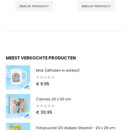
BEKIJK PRODUCT
BEKIJK PRODUCT
MEEST VERKOCHTE PRODUCTEN
Mok (afhalen in winkel)
0
out of 5
€
9,95
Canvas 20 x 30 cm
0
out of 5
€
30,95
Fotopuzzel 120 stukjes Staand - 20 x 28 cm