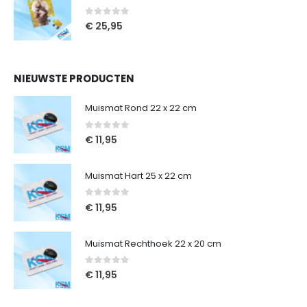
0
out of 5
€
25,95
NIEUWSTE PRODUCTEN
Muismat Rond 22 x 22 cm
0
out of 5
€
11,95
Muismat Hart 25 x 22 cm
0
out of 5
€
11,95
Muismat Rechthoek 22 x 20 cm
0
out of 5
€
11,95