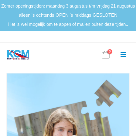
Zomer openingstijden: maandag 3 augustus t/m vrijdag 21 augustus
alleen 's ochtends OPEN 's middags GESLOTEN
Het is wel mogelijk om te appen of mailen buiten deze tijden..
0