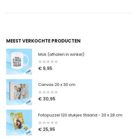
MEEST VERKOCHTE PRODUCTEN
Mok (afhalen in winkel)
0
out of 5
€
9,95
Canvas 20 x 30 cm
0
out of 5
€
30,95
Fotopuzzel 120 stukjes Staand - 20 x 28 cm
0
out of 5
€
25,95