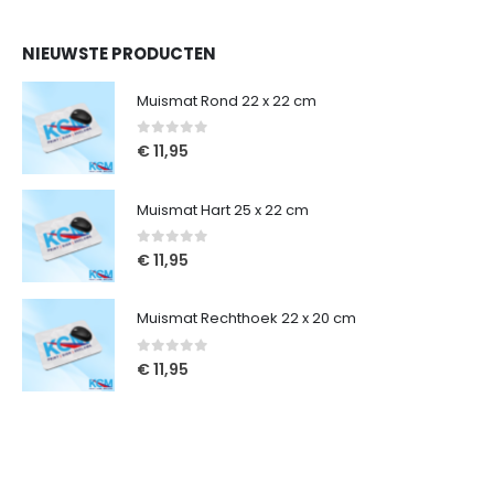
NIEUWSTE PRODUCTEN
Muismat Rond 22 x 22 cm
0
out of 5
€
11,95
Muismat Hart 25 x 22 cm
0
out of 5
€
11,95
Muismat Rechthoek 22 x 20 cm
0
out of 5
€
11,95